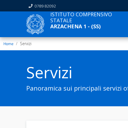
0789 82092
ISTITUTO COMPRENSIVO
STATALE
ARZACHENA 1 - (SS)
Home
Servizi
Servizi
Panoramica sui principali servizi of