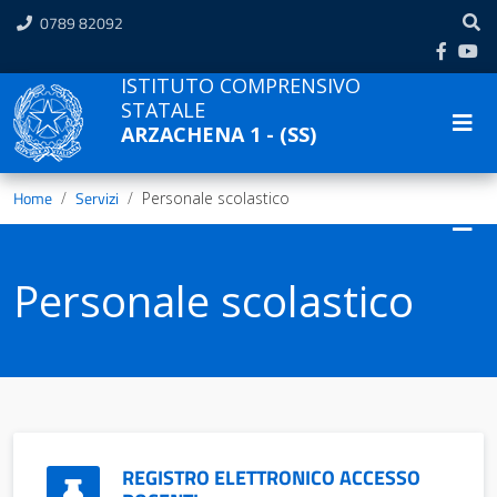
0789 82092
ISTITUTO COMPRENSIVO
STATALE
ARZACHENA 1 - (SS)
Home
Servizi
Personale scolastico
Personale scolastico
REGISTRO ELETTRONICO ACCESSO