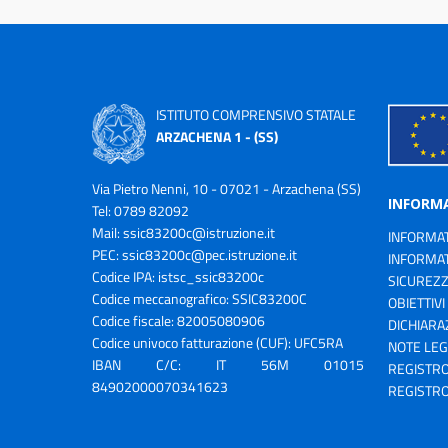
ISTITUTO COMPRENSIVO STATALE
ARZACHENA 1 - (SS)
Via Pietro Nenni, 10 - 07021 - Arzachena (SS)
INFORM
Tel: 0789 82092
Mail:
ssic83200c@istruzione.it
INFORMAT
PEC:
ssic83200c@pec.istruzione.it
INFORMAT
Codice IPA: istsc_ssic83200c
SICUREZ
Codice meccanografico: SSIC83200C
OBIETTIVI
Codice fiscale: 82005080906
DICHIARAZ
Codice univoco fatturazione (CUF): UFC5RA
NOTE LEG
IBAN C/C: IT 56M 01015
REGISTRO
84902000070341623
REGISTRO