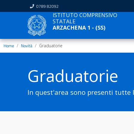
0789 82092
ISTITUTO COMPRENSIVO
STATALE
ARZACHENA 1 - (SS)
Home
Novità
Graduatorie
Graduatorie
In quest'area sono presenti tutte l