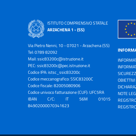
ISTITUTO COMPRENSIVO STATALE
ARZACHENA 1 - (SS)
Via Pietro Nenni, 10 - 07021 - Arzachena (SS)
INFORM
Tel: 0789 82092
Mail:
ssic83200c@istruzione.it
INFORMAT
PEC:
ssic83200c@pec.istruzione.it
INFORMAT
Codice IPA: istsc_ssic83200c
SICUREZ
Codice meccanografico: SSIC83200C
OBIETTIVI
Codice fiscale: 82005080906
DICHIARAZ
Codice univoco fatturazione (CUF): UFC5RA
NOTE LEG
IBAN C/C: IT 56M 01015
REGISTRO
84902000070341623
REGISTRO