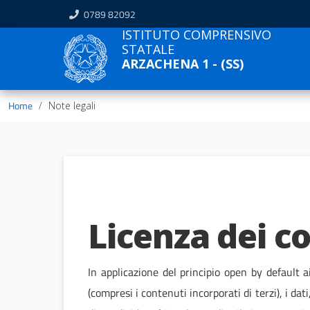
0789 82092
ISTITUTO COMPRENSIVO
STATALE
ARZACHENA 1 - (SS)
Home
Note legali
Licenza dei c
In applicazione del principio open by default 
(compresi i contenuti incorporati di terzi), i dat