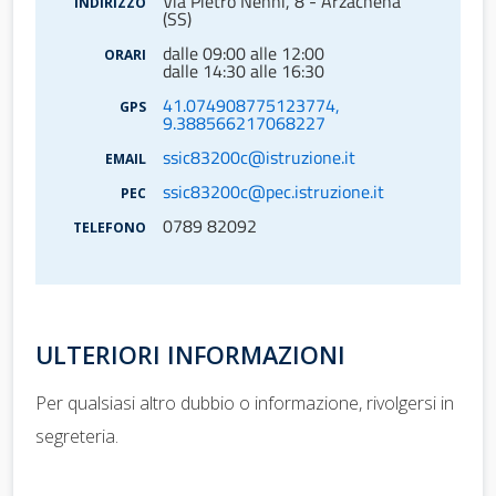
Via Pietro Nenni, 8 - Arzachena
INDIRIZZO
(SS)
dalle 09:00 alle 12:00
ORARI
dalle 14:30 alle 16:30
41.074908775123774,
GPS
9.388566217068227
ssic83200c@istruzione.it
EMAIL
ssic83200c@pec.istruzione.it
PEC
0789 82092
TELEFONO
ULTERIORI INFORMAZIONI
Per qualsiasi altro dubbio o informazione, rivolgersi in
segreteria.