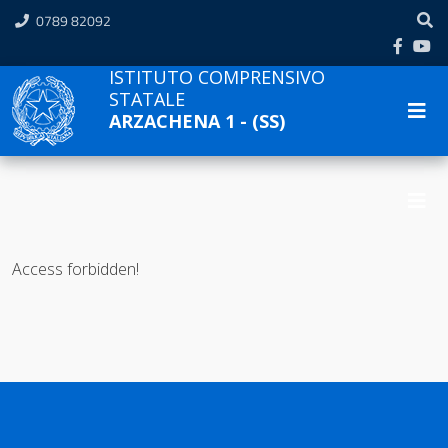
0789 82092
ISTITUTO COMPRENSIVO
STATALE
ARZACHENA 1 - (SS)
Access forbidden!